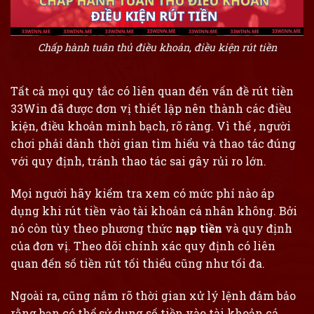
Chấp hành tuân thủ điều khoản, điều kiện rút tiền
Tất cả mọi quy tắc có liên quan đến vấn đề rút tiền
33Win đã được đơn vị thiết lập nên thành các điều
kiện, điều khoản minh bạch, rõ ràng. Vì thế , người
chơi phải dành thời gian tìm hiểu và thao tác đúng
với quy định, tránh thao tác sai gây rủi ro lớn.
Mọi người hãy kiểm tra xem có mức phí nào áp
dụng khi rút tiền vào tài khoản cá nhân không. Bởi
nó còn tùy theo phương thức
nạp tiền
và quy định
của đơn vị. Theo dõi chính xác quy định có liên
quan đến số tiền rút tối thiểu cũng như tối đa.
Ngoài ra, cũng nắm rõ thời gian xử lý lệnh đảm bảo
rằng bạn có thể sử dụng số tiền vào tài khoản cá