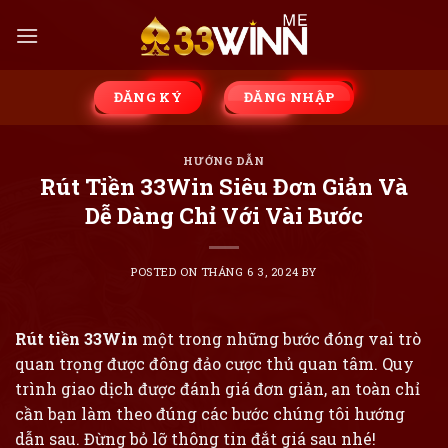
Skip
to
content
ĐĂNG KÝ
ĐĂNG NHẬP
HƯỚNG DẪN
Rút Tiền 33Win Siêu Đơn Giản Và
Dễ Dàng Chỉ Với Vài Bước
POSTED ON
THÁNG 6 3, 2024
BY
Rút tiền 33Win
một trong những bước đóng vai trò
quan trọng được đông đảo cược thủ quan tâm. Quy
trình giao dịch được đánh giá đơn giản, an toàn chỉ
cần bạn làm theo đúng các bước chúng tôi hướng
dẫn sau. Đừng bỏ lỡ thông tin đắt giá sau nhé!