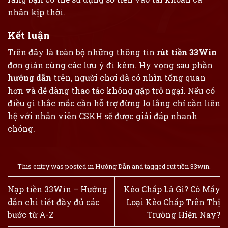
nhân kịp thời.
Kết luận
Trên đây là toàn bộ những thông tin
rút tiền 33Win
đơn giản cùng các lưu ý đi kèm. Hy vọng sau phần
hướng dẫn
trên, người chơi đã có nhìn tổng quan
hơn và dễ dàng thao tác không gặp trở ngại. Nếu có
điều gì thắc mắc cần hỗ trợ đừng lo lắng chỉ cần liên
hệ với nhân viên CSKH sẽ được giải đáp nhanh
chóng.
This entry was posted in
Hướng Dẫn
and tagged
rút tiền 33win
.
Nạp tiền 33Win – Hướng
Kèo Chấp Là Gì? Có Mấy
dẫn chi tiết đầy đủ các
Loại Kèo Chấp Trên Thị
bước từ A-Z
Trường Hiện Nay?