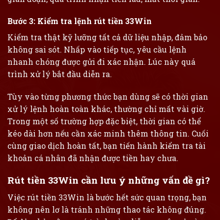
Bước 3: Kiểm tra lệnh rút tiền 33Win
Kiểm tra thật kỹ lưỡng tất cả dữ liệu nhập, đảm bảo
không sai sót. Nhấp vào tiếp tục, yêu cầu lệnh
nhanh chóng được gửi đi xác nhận. Lúc này quá
trình xử lý bắt đầu diễn ra.
Tùy vào từng phương thức bạn dùng sẽ có thời gian
xử lý lệnh hoàn toàn khác, thường chỉ mất vài giờ.
Trong một số trường hợp đặc biệt, thời gian có thể
kéo dài hơn nếu cần xác minh thêm thông tin. Cuối
cùng giao dịch hoàn tất, bạn tiến hành kiểm tra tài
khoản cá nhân đã nhận được tiền hay chưa.
Rút tiền 33Win cần lưu ý những vấn đề gì?
Việc rút tiền 33Win là bước hết sức quan trọng, bạn
không nên lơ là tránh những thao tác không đúng.