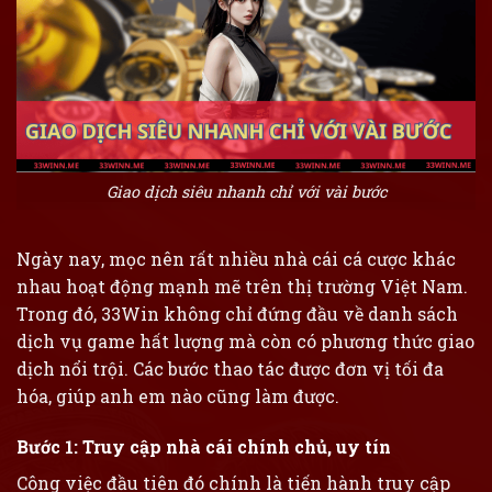
Giao dịch siêu nhanh chỉ với vài bước
Ngày nay, mọc nên rất nhiều nhà cái cá cược khác
nhau hoạt động mạnh mẽ trên thị trường Việt Nam.
Trong đó, 33Win không chỉ đứng đầu về danh sách
dịch vụ game hất lượng mà còn có phương thức giao
dịch nổi trội. Các bước thao tác được đơn vị tối đa
hóa, giúp anh em nào cũng làm được.
Bước 1: Truy cập nhà cái chính chủ, uy tín
Công việc đầu tiên đó chính là tiến hành truy cập