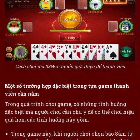
Cách chơi mà 33Win muốn giới thiệu đế thành viên
Một số trường hợp đặc biệt trong tựa game thành
viên cần nắm
Trong quá trình chơi game, có những tình huống
đặc biệt mà người chơi cần chú ý để có thể chơi hiệu
quả hơn, các tình huống này gồm:
Trong game này, khi người chơi chọn báo Sâm từ