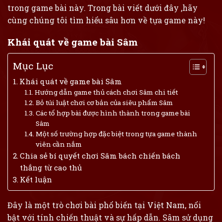
trong game bài này. Trong bài viết dưới đây ,hãy
cùng chúng tôi tìm hiểu sâu hơn về tựa game này!
Khái quát về game bài Sâm
Mục Lục
Khái quát về game bài Sâm
Hướng dẫn game thủ cách chơi Sâm chi tiết
Bỏ túi luật chơi cơ bản của siêu phẩm Sâm
Các tổ hợp bài được hình thành trong game bài
Sâm
Một số trường hợp đặc biệt trong tựa game thành
viên cần nắm
Chia sẻ bí quyết chơi Sâm bách chiến bách
thắng từ cao thủ
Kết luận
Đây là một trò chơi bài phổ biến tại Việt Nam, nổi
bật với tính chiến thuật và sự hấp dẫn. Sâm sử dụng