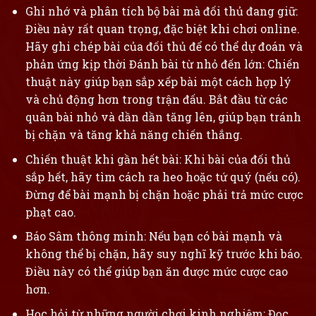
Ghi nhớ và phân tích bộ bài mà đối thủ đang giữ:
Điều này rất quan trọng, đặc biệt khi chơi online.
Hãy ghi chép bài của đối thủ để có thể dự đoán và
phản ứng kịp thời Đánh bài từ nhỏ đến lớn: Chiến
thuật này giúp bạn sắp xếp bài một cách hợp lý
và chủ động hơn trong trận đấu. Bắt đầu từ các
quân bài nhỏ và dần dần tăng lên, giúp bạn tránh
bị chặn và tăng khả năng chiến thắng.
Chiến thuật khi gần hết bài: Khi bài của đối thủ
sắp hết, hãy tìm cách ra heo hoặc tứ quý (nếu có).
Đừng để bài mạnh bị chặn hoặc phải trả mức cược
phạt cao.
Báo Sâm thông minh: Nếu bạn có bài mạnh và
không thể bị chặn, hãy suy nghĩ kỹ trước khi báo.
Điều này có thể giúp bạn ăn được mức cược cao
hơn.
Học hỏi từ những người chơi kinh nghiệm: Đọc