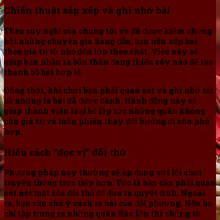
Chiến thuật sắp xếp và ghi nhớ bài
Theo suy nghĩ của chúng tôi và đã được kiểm chứng
bởi những chuyên gia hàng đầu, bạn nên xếp bài
theo giá trị từ nhỏ đến lớn theo chất. Việc này sẽ
giúp bạn nhận ra bản thân đang thiếu cây nào để tạo
thành bộ bài hợp lệ.
Đồng thời, khi chơi bạn phải quan sát và ghi nhớ tất
cả những lá bài đã được đánh. Hành động này sẽ
giúp thành viên loại bỏ lập tức những quân không
còn giá trị và luân phiên thay đổi hướng đi cho phù
hợp.
Hiểu cách “đọc vị” đối thủ
Phương pháp này thường sẽ áp dụng với lối chơi
truyền thống trực tiếp hơn. Tức là bạn cần phải quan
sát nét mặt của đối thủ để đưa ra quyết định. Ngoài
ra, bạn cần chú ý cách ra bài của đối phương. Nếu họ
chỉ tập trung ra những quân Rác lớn thì chứng tỏ