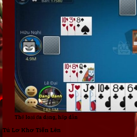
Thể loại đa dạng, hấp dẫn
Tú Lơ Khơ Tiến Lên