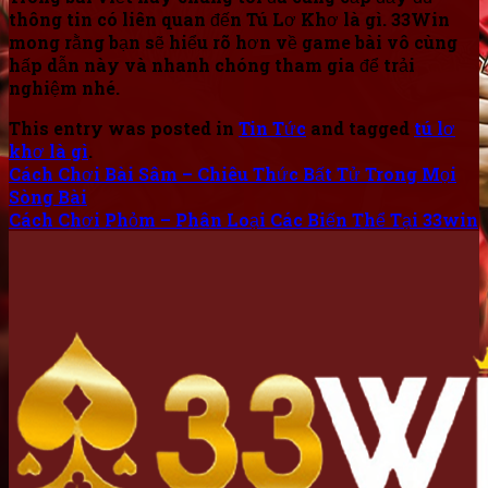
thông tin có liên quan đến Tú Lơ Khơ là gì. 33Win
mong rằng bạn sẽ hiểu rõ hơn về game bài vô cùng
hấp dẫn này và nhanh chóng tham gia để trải
nghiệm nhé.
This entry was posted in
Tin Tức
and tagged
tú lơ
khơ là gì
.
Cách Chơi Bài Sâm – Chiêu Thức Bất Tử Trong Mọi
Sòng Bài
Cách Chơi Phỏm – Phân Loại Các Biến Thể Tại 33win