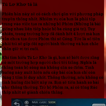
Tú Lơ Khơ tá lả
Phiên bản này sẽ có cách chơi gần với phương pháp
truyền thống nhất. Nhiệm vụ của bạn là phải tập
trung vào việc tạo ra những bộ Phỏm (Những lá bài
giống nhau liên tiếp hoặc bộ ba cùng giá trị). Tuy
nhiên, trong trường hợp đã đánh hết 4 lượt mà bạn
vẫn chưa tạo được Phỏm thì sẽ Cóng. Tức là số tiền
phải trả sẽ gấp đôi người bình thường và bạn chắc
chắn giữ vị trí cuối.
Khi tìm hiểu Tú Lơ Khơ là gì, bạn sẽ biết được rằng
có một trường hợp người chơi tới trắng. Nghĩa là
thắng toàn bộ sòng mà không cần so điểm. Tình
huống này xuất hiện nếu cây bài của bạn chỉ còn
đúng 1 tấm lẻ duy nhất. Thông thường, nếu không có
tình huống đặc biệt xảy ra. Bạn sẽ tiến hành so bài
như thông thường. Trừ bộ Phỏm ra, ai có tổng Rác
thấp nhất sẽ giành chiến thắng.