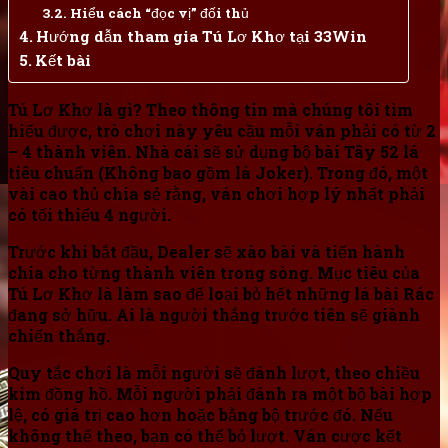
Hiểu cách “đọc vị” đối thủ
Hướng dẫn tham gia Tú Lơ Khơ tại 33Win
Kết bài
Tú Lơ Khơ là gì? Theo thông tin mà chúng tôi tìm
hiểu được, trò chơi này yêu cầu mỗi ván phải có từ 2
– 4 thành viên. Nhà cái sẽ sử dụng bộ bài Tây 52 lá
tiêu chuẩn (Không bao gồm lá Joker). Trong đó, một
vài cao thủ chia sẻ rằng, ván chơi hợp lý nhất phải
có tối thiểu 4 người.
Trước khi bắt đầu, Dealer sẽ xào bài và tiến hành
chia cho từng thành viên trong sòng. Mục tiêu của
Tú Lơ Khơ là làm sao để loại bỏ hết những lá bài Rác
đang sở hữu. Ai là người thắng trước tiên sẽ giành
chiến thắng.
Quy tắc chơi là mỗi người sẽ đánh lượt, theo chiều
kim đồng hồ. Mỗi người phải đánh ra một bộ bài hợp
lệ, có giá trị cao hơn hoặc bằng bộ trước đó. Nếu
không thể theo, bạn có thể bỏ lượt. Ván cược kết