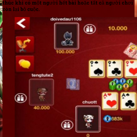
thúc khi có một người hết bài hoặc tất cả người chơi
còn lại bỏ cuộc.